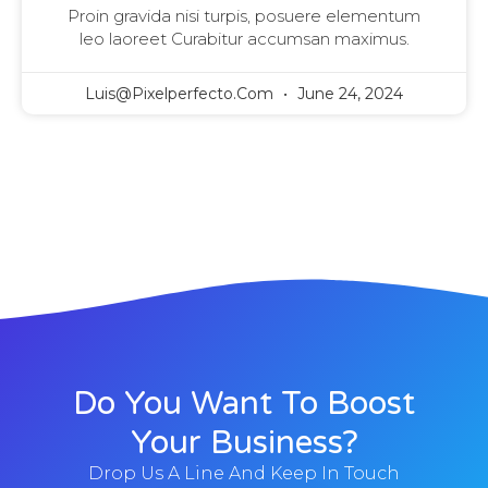
Proin gravida nisi turpis, posuere elementum
leo laoreet Curabitur accumsan maximus.
Luis@pixelperfecto.com
June 24, 2024
Do You Want To Boost
Your Business?
Drop Us A Line And Keep In Touch