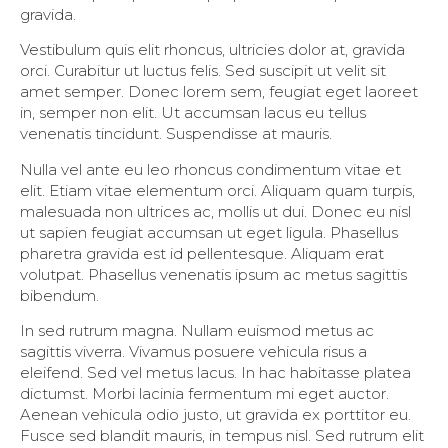
gravida.
Vestibulum quis elit rhoncus, ultricies dolor at, gravida
orci. Curabitur ut luctus felis. Sed suscipit ut velit sit
amet semper. Donec lorem sem, feugiat eget laoreet
in, semper non elit. Ut accumsan lacus eu tellus
venenatis tincidunt. Suspendisse at mauris.
Nulla vel ante eu leo rhoncus condimentum vitae et
elit. Etiam vitae elementum orci. Aliquam quam turpis,
malesuada non ultrices ac, mollis ut dui. Donec eu nisl
ut sapien feugiat accumsan ut eget ligula. Phasellus
pharetra gravida est id pellentesque. Aliquam erat
volutpat. Phasellus venenatis ipsum ac metus sagittis
bibendum.
In sed rutrum magna. Nullam euismod metus ac
sagittis viverra. Vivamus posuere vehicula risus a
eleifend. Sed vel metus lacus. In hac habitasse platea
dictumst. Morbi lacinia fermentum mi eget auctor.
Aenean vehicula odio justo, ut gravida ex porttitor eu.
Fusce sed blandit mauris, in tempus nisl. Sed rutrum elit