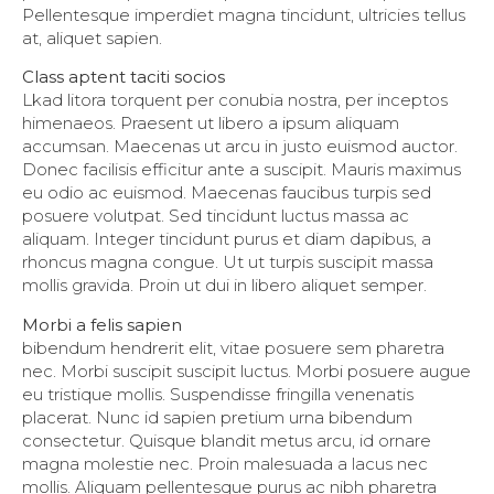
Pellentesque imperdiet magna tincidunt, ultricies tellus
at, aliquet sapien.
Class aptent taciti socios
Lkad litora torquent per conubia nostra, per inceptos
himenaeos. Praesent ut libero a ipsum aliquam
accumsan. Maecenas ut arcu in justo euismod auctor.
Donec facilisis efficitur ante a suscipit. Mauris maximus
eu odio ac euismod. Maecenas faucibus turpis sed
posuere volutpat. Sed tincidunt luctus massa ac
aliquam. Integer tincidunt purus et diam dapibus, a
rhoncus magna congue. Ut ut turpis suscipit massa
mollis gravida. Proin ut dui in libero aliquet semper.
Morbi a felis sapien
bibendum hendrerit elit, vitae posuere sem pharetra
nec. Morbi suscipit suscipit luctus. Morbi posuere augue
eu tristique mollis. Suspendisse fringilla venenatis
placerat. Nunc id sapien pretium urna bibendum
consectetur. Quisque blandit metus arcu, id ornare
magna molestie nec. Proin malesuada a lacus nec
mollis. Aliquam pellentesque purus ac nibh pharetra