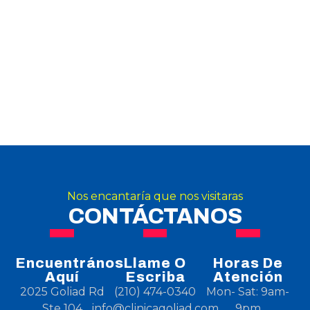
Nos encantaría que nos visitaras
CONTÁCTANOS
Encuentrános
Llame O
Horas De
Aquí
Escriba
Atención
2025 Goliad Rd
(210) 474-0340
Mon- Sat: 9am-
Ste 104
info@clinicagoliad.com
9pm