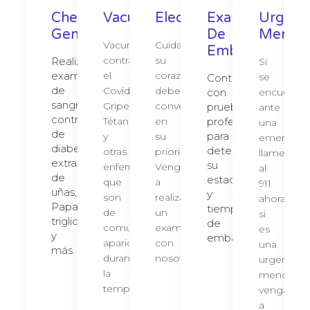
Chequeo
Vacunación
Electrocardiograma
Examen
Urgenc
General
De
Menore
Vacunamos
Cuidar
Embarazo​​
contra
su
Realizamos
Si
examen
el
corazón
se
Contamos
de
Covid19,
debe
con
encuentra
sangre,
Gripe/Flu,
convertirse
pruebas
ante
control
Tétano
en
profesionales
una
de
para
y
su
emergenc
diabetes,
determinar
otras
prioridad.
llame
extracción
su
enfermedades
Venga
al
de
estado
que
a
911
uñas,
y
son
realizarse
ahora,
Papanicolau,
tiempo
de
un
si
triglicéridos
de
común
examen
es
y
embarazo.
aparición
con
una
más.
durante
nosotros.
urgencia
la
menor
temporada
venga
a